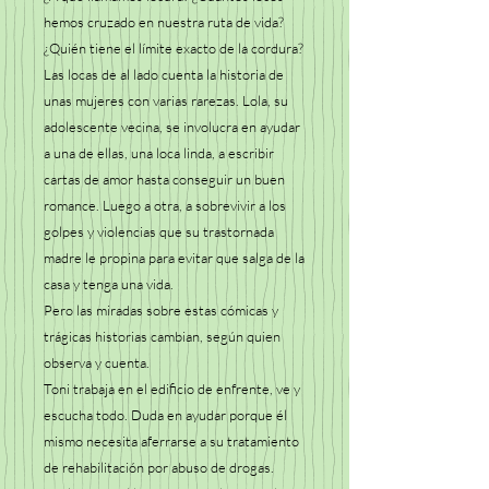
hemos cruzado en nuestra ruta de vida?
¿Quién tiene el límite exacto de la cordura?
Las locas de al lado cuenta la historia de
unas mujeres con varias rarezas. Lola, su
adolescente vecina, se involucra en ayudar
a una de ellas, una loca linda, a escribir
cartas de amor hasta conseguir un buen
romance. Luego a otra, a sobrevivir a los
golpes y violencias que su trastornada
madre le propina para evitar que salga de la
casa y tenga una vida.
Pero las miradas sobre estas cómicas y
trágicas historias cambian, según quien
observa y cuenta.
Toni trabaja en el edificio de enfrente, ve y
escucha todo. Duda en ayudar porque él
mismo necesita aferrarse a su tratamiento
de rehabilitación por abuso de drogas.