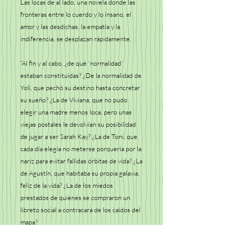
Las locas de al lado, una novela donde las
fronteras entre lo cuerdo y lo insano, el
amor y las desdichas, la empatía y la
indiferencia, se desplazan rápidamente.
“
Al fin y al cabo, ¿de qué ´normalidad´
estaban constituidas? ¿De la normalidad de
Yolí, que pechó su destino hasta concretar
su sueño? ¿La de Viviana, que no pudo
elegir una madre menos loca, pero unas
viejas postales le devolvían su posibilidad
de jugar a ser Sarah Kay? ¿La de Toni, que
cada día elegía no meterse porquería por la
nariz para evitar fallidas órbitas de vida? ¿La
de
Agustín
, que habitaba su propia galaxia,
feliz de la vida? ¿La de los miedos
prestados de quienes se compraron un
libreto social a contracara de los caídos del
mapa?